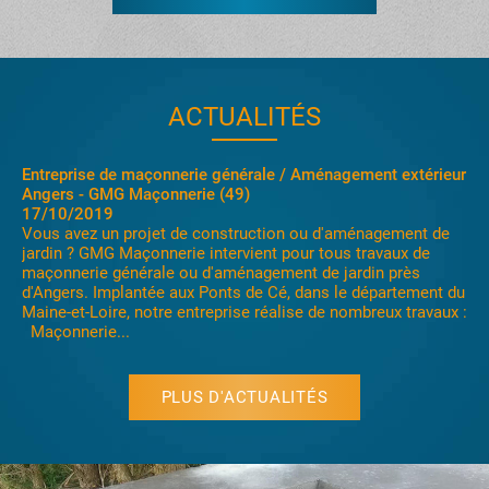
ACTUALITÉS
Construction maison passive Angers - Beaufort- Villevêque
17/10/2019
La société Gastineau Maçonnerie Générale est heureuse de
vous proposer ses services dans la construction de maison
passive, ou extension de maison, construction neuve.
Maçonnerie Gastineau se déplace sur les secteurs d'Angers,
Mazé, Villevêque, Ecouflant, Bouchemaine etc....
principalement dans le département du maine-et-loire...
PLUS D'ACTUALITÉS