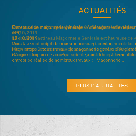
ACTUALITÉS
Construction maison passive Angers - Beaufort- Villevêque
17/10/2019
La société Gastineau Maçonnerie Générale est heureuse de 
dans la construction de maison passive, ou extension de mai
Maçonnerie Gastineau se déplace sur les secteurs d'Angers, 
Bouchemaine etc.... principalement dans le département du ma
PLUS D'ACTUALITÉS