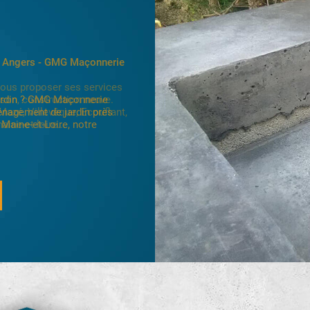
vous proposer ses services
son, construction neuve.
Mazé, Villevêque, Ecouflant,
ine-et-loire...