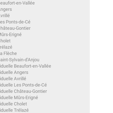
aufort-en-Vallée
Angers
rillé
es Ponts-de-Cé
hâteau-Gontier
ûrs-Erigné
holet
rélazé
a Flèche
int-Sylvain-d'Anjou
iduelle Beaufort-en-Vallée
iduelle Angers
duelle Avrillé
iduelle Les Ponts-de-Cé
iduelle Château-Gontier
iduelle Mûrs-Erigné
iduelle Cholet
iduelle Trélazé