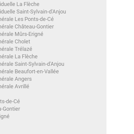
iduelle La Flèche
duelle Saint-Sylvain-d'Anjou
nérale Les Ponts-de-Cé
nérale Château-Gontier
nérale Mûrs-Erigné
nérale Cholet
érale Trélazé
nérale La Flèche
érale Saint-Sylvain-d'Anjou
érale Beaufort-en-Vallée
nérale Angers
érale Avrillé
ts-de-Cé
-Gontier
igné