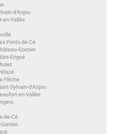
he
lvain-d'Anjou
t-en-Vallée
rillé
es Ponts-de-Cé
hâteau-Gontier
ûrs-Erigné
holet
rélazé
a Flèche
int-Sylvain-d'Anjou
eaufort-en-Vallée
Angers
ts-de-Cé
-Gontier
gné