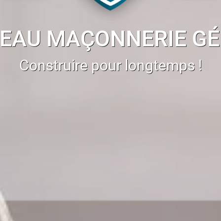
EAU MAÇONNERIE G
Construire pour longtemps !