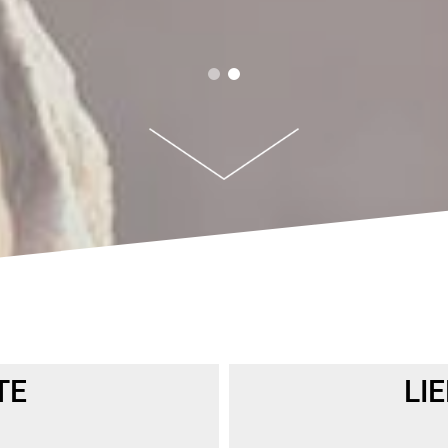
TE
LI