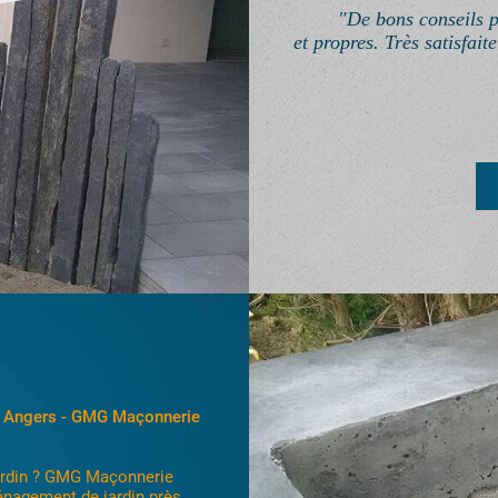
"De bons conseils p
et propres. Très satisfait
vous proposer ses services
son, construction neuve.
Mazé, Villevêque, Ecouflant,