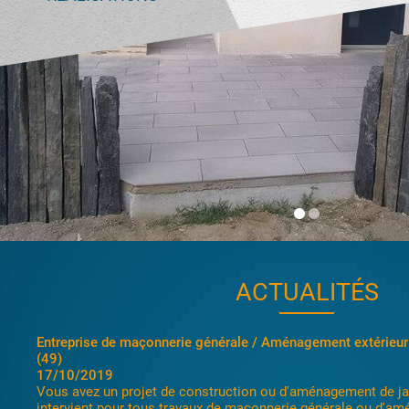
ACTUALITÉS
Construction maison passive Angers - Beaufort- Villevêque
17/10/2019
La société Gastineau Maçonnerie Générale est heureuse de 
dans la construction de maison passive, ou extension de mai
Maçonnerie Gastineau se déplace sur les secteurs d'Angers, 