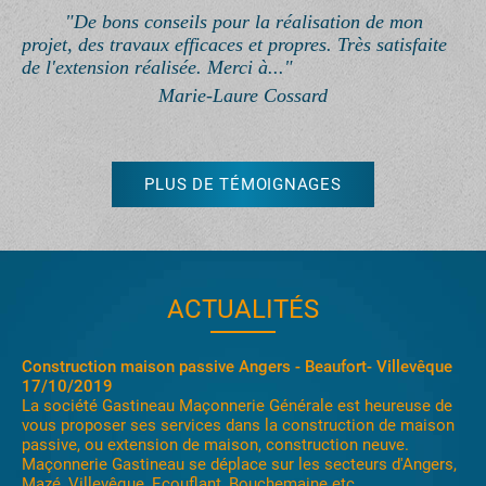
"De bons conseils pour la réalisation de mon
projet, des travaux efficaces et propres. Très satisfaite
de l'extension réalisée. Merci à..."
Marie-Laure Cossard
PLUS DE TÉMOIGNAGES
ACTUALITÉS
Construction maison passive Angers - Beaufort- Villevêque
17/10/2019
La société Gastineau Maçonnerie Générale est heureuse de
vous proposer ses services dans la construction de maison
passive, ou extension de maison, construction neuve.
Maçonnerie Gastineau se déplace sur les secteurs d'Angers,
Mazé, Villevêque, Ecouflant, Bouchemaine etc....