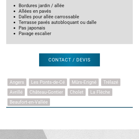
Bordures jardin / allée
Allées en pavés
Dalles pour allée carrossable
Terrasse pavés autobloquant ou dalle
Pas japonais
Pavage escalier
CONTACT / DEVIS
Angers
Les Ponts-de-Cé
Mûrs-Erigné
Trélazé
Avrillé
Château-Gontier
Cholet
La Flèche
Beaufort-en-Vallée