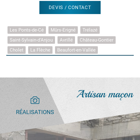
DEVIS / CONTACT
Les Ponts-de-Cé
Mûrs-Erigné
Trélazé
Saint-Sylvain-d'Anjou
Avrillé
Château-Gontier
Cholet
La Flèche
Beaufort-en-Vallée
RÉALISATIONS