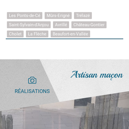
Les Ponts-de-Cé
Mûrs-Erigné
Trélazé
Saint-Sylvain-d'Anjou
Avrillé
Château-Gontier
Cholet
La Flèche
Beaufort-en-Vallée
RÉALISATIONS