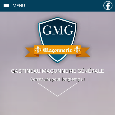
MENU
GASTINEAU MAÇONNERIE GÉNÉRALE
Construire pour longtemps !