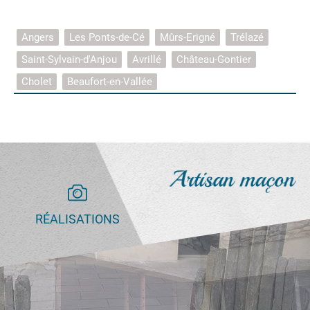
Angers
Les Ponts-de-Cé
Mûrs-Erigné
Trélazé
Saint-Sylvain-d'Anjou
Avrillé
Château-Gontier
Cholet
Beaufort-en-Vallée
RÉALISATIONS