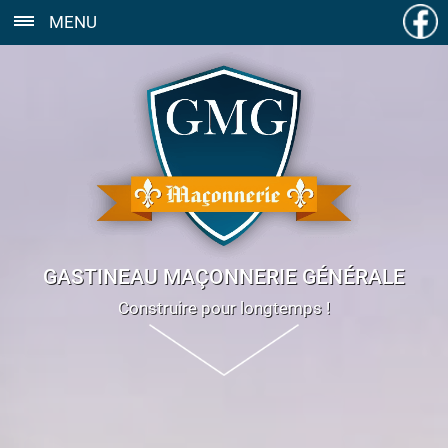
MENU
GASTINEAU MAÇONNERIE GÉNÉRALE
Construire pour longtemps !