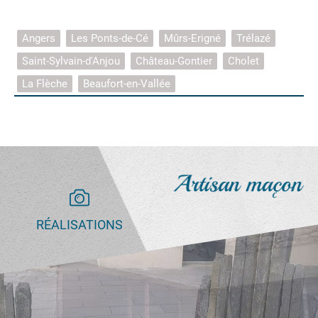
Angers
Les Ponts-de-Cé
Mûrs-Erigné
Trélazé
Saint-Sylvain-d'Anjou
Château-Gontier
Cholet
La Flèche
Beaufort-en-Vallée
RÉALISATIONS