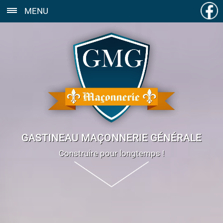
MENU
GASTINEAU MAÇONNERIE GÉNÉRALE
Construire pour longtemps !